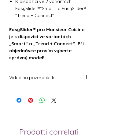
K dispozici ve 2 variantách:
EasySlider®"Smart" a EasySlider®
"Trend + Connect"
EasySlider® pro Monsieur Cuisine
je k dispozici ve variantách
„Smart“ a „Trend + Connect“. Při
objednávce prosím vyberte
správný model!
Videá na pozeranie tu:
https://youtu.be/2aW6fqUrNjc
Prodotti correlati