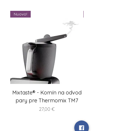
Nuovo!
Nuovo!
Mixtaste® - Komín na odvod
Set – WunderCent
pary pre Thermomix TM7
accessorio – Macch
Prezzo
27,00 €