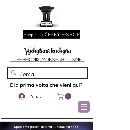
Prejsť na ČESKÝ E-SHOP
Vychytaná kuchyňa
... T
HERMOMIX, MONSIEU
R CUIS
INE ..
È la prima volta che vieni qui?
Přihlášení
Spediamo pacchi in tutta l’Unione Europea.