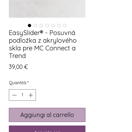
EasySlider® - Posuvná
podložka z akrylového
skla pre MC Connect a
Trend
Prezzo
39,00 €
Quantità
*
Aggiungi al carrello