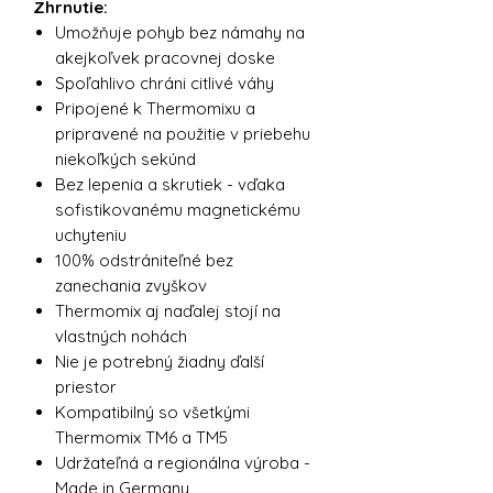
Zhrnutie:
Umožňuje pohyb bez námahy na
akejkoľvek pracovnej doske
Spoľahlivo chráni citlivé váhy
Pripojené k Thermomixu a
pripravené na použitie v priebehu
niekoľkých sekúnd
Bez lepenia a skrutiek - vďaka
sofistikovanému magnetickému
uchyteniu
100% odstrániteľné bez
zanechania zvyškov
Thermomix aj naďalej stojí na
vlastných nohách
Nie je potrebný žiadny ďalší
priestor
Kompatibilný so všetkými
Thermomix TM6 a TM5
Udržateľná a regionálna výroba -
Made in Germany