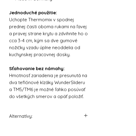
Jednoduché použitie:
Uchopte Thermomix v spodnej
prednej časti oboma rukami na ľavej
a pravej strane krytu a zdvihnite ho o
cca 3-4 cm, kým sa dve gumové
nožičky vzadu úplne neoddelia od
kuchynskej pracovnej dosky.
Sťahovanie bez námahy:
Hmotnosť zariadenia je presunutá na
dva teflónové klzáky WunderSlideru
a TM5/TM6 je možné ľahko posúvať
do všetkých smerov a opäť položiť.
Alternatívy:
WunderSlider® - Skrytý klzák X pre
Thermomix TM5/TM6 - biela