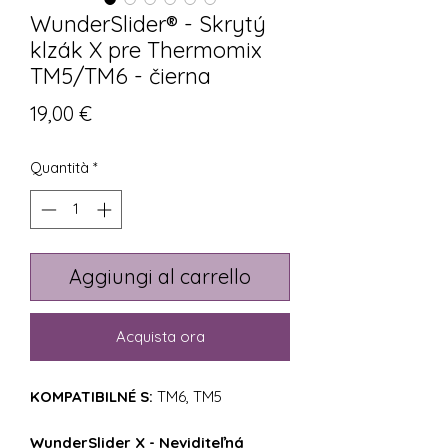
WunderSlider® - Skrytý
klzák X pre Thermomix
TM5/TM6 - čierna
Prezzo
19,00 €
Quantità
*
Aggiungi al carrello
Acquista ora
KOMPATIBILNÉ S:
TM6, TM5
WunderSlider X - Neviditeľná