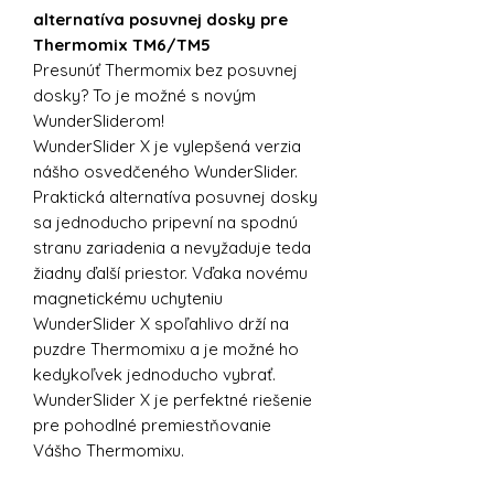
alternatíva posuvnej dosky pre
Thermomix TM6/TM5
Presunúť Thermomix bez posuvnej
dosky? To je možné s novým
WunderSliderom!
WunderSlider X je vylepšená verzia
nášho osvedčeného WunderSlider.
Praktická alternatíva posuvnej dosky
sa jednoducho pripevní na spodnú
stranu zariadenia a nevyžaduje teda
žiadny ďalší priestor. Vďaka novému
magnetickému uchyteniu
WunderSlider X spoľahlivo drží na
puzdre Thermomixu a je možné ho
kedykoľvek jednoducho vybrať.
WunderSlider X je perfektné riešenie
pre pohodlné premiestňovanie
Vášho Thermomixu.