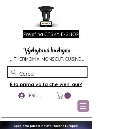
Prejsť na ČESKÝ E-SHOP
Vychytaná kuchyňa
... T
HERMOMIX, MONSIEU
R CUIS
INE ..
È la prima volta che vieni qui?
Přihlášení
Spediamo pacchi in tutta l’Unione Europea.