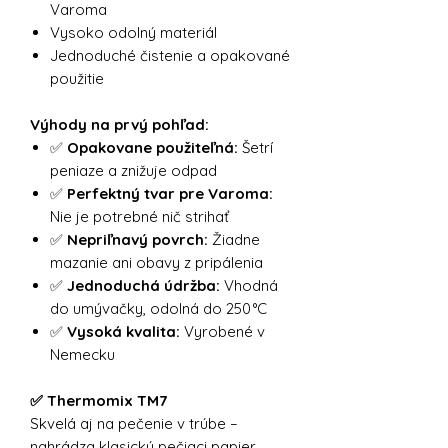
Varoma
Vysoko odolný materiál
Jednoduché čistenie a opakované
použitie
Výhody na prvý pohľad:
✅
Opakovane použiteľná:
Šetrí
peniaze a znižuje odpad
✅
Perfektný tvar pre Varoma:
Nie je potrebné nič strihať
✅
Nepriľnavý povrch:
Žiadne
mazanie ani obavy z pripálenia
✅
Jednoduchá údržba:
Vhodná
do umývačky, odolná do 250 °C
✅
Vysoká kvalita:
Vyrobené v
Nemecku
✅ Thermomix TM7
Skvelá aj na pečenie v trúbe –
nahrádza klasický pečiaci papier.