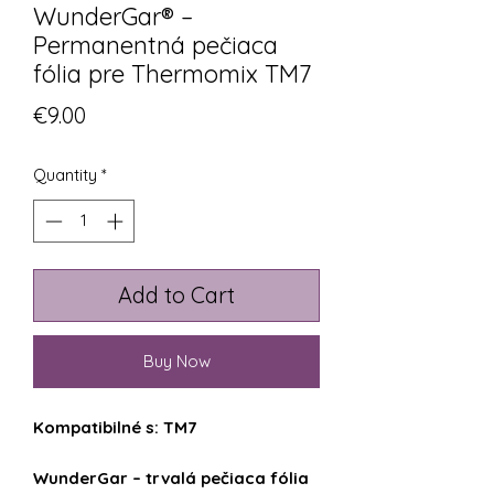
WunderGar® –
Permanentná pečiaca
fólia pre Thermomix TM7
Price
€9.00
Quantity
*
Add to Cart
Buy Now
Kompatibilné s: TM7
WunderGar – trvalá pečiaca fólia