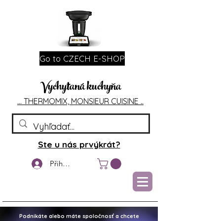
Go to CZECH E-SHOP
Vychytaná kuchyňa
... T
HERMOMIX, MONSIEU
R CUIS
INE ..
Ste u nás prvýkrát?
Přihlášení
Podnikáte alebo máte spoločnosť a chcete