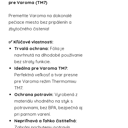
pre Varoma (TM7)
Premeňte Varoma na dokonalé
pečiace miesto bez pripálenín a
zbytočného čistenia!
✅ Kľúčové vlastnosti:
Trvalá ochrana:
Fólia je
navrhnutá na dlhodobé používanie
bez straty funkcie.
Ideálna pre Varoma TM7:
Perfektná veľkosť a tvar presne
pre Varoma režim Thermomixu
TM7.
Ochrana potravín:
Vyrobená z
materiálu vhodného na styk s
potravinami, bez BPA, bezpečná aj
pri parnom varení.
Nepriľnavá a ľahko čistiteľná:
Zabráni prichyteniu potravín,