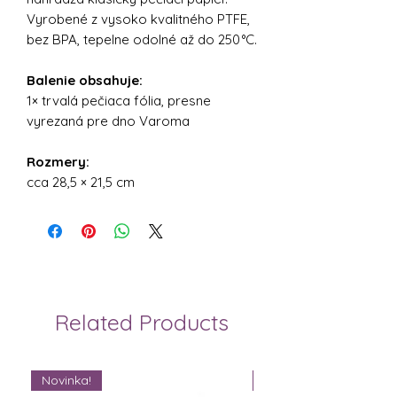
Vyrobené z vysoko kvalitného PTFE,
bez BPA, tepelne odolné až do 250 °C.
Balenie obsahuje:
1× trvalá pečiaca fólia, presne
vyrezaná pre dno Varoma
Rozmery:
cca 28,5 × 21,5 cm
Related Products
Novinka!
Novinka!