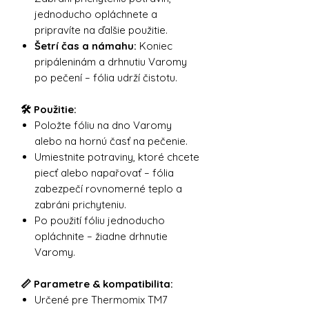
jednoducho opláchnete a
pripravíte na ďalšie použitie.
Šetrí čas a námahu:
Koniec
pripáleninám a drhnutiu Varomy
po pečení – fólia udrží čistotu.
🛠 Použitie:
Položte fóliu na dno Varomy
alebo na hornú časť na pečenie.
Umiestnite potraviny, ktoré chcete
piecť alebo napařovať – fólia
zabezpečí rovnomerné teplo a
zabráni prichyteniu.
Po použití fóliu jednoducho
opláchnite – žiadne drhnutie
Varomy.
📏 Parametre & kompatibilita:
Určené pre Thermomix TM7