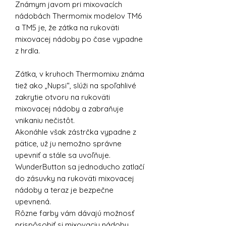
Známym javom pri mixovacích
nádobách Thermomix modelov TM6
a TM5 je, že zátka na rukoväti
mixovacej nádoby po čase vypadne
z hrdla.
Zátka, v kruhoch Thermomixu známa
tiež ako „Nupsi“, slúži na spoľahlivé
zakrytie otvoru na rukoväti
mixovacej nádoby a zabraňuje
vnikaniu nečistôt.
Akonáhle však zástrčka vypadne z
pätice, už ju nemožno správne
upevniť a stále sa uvoľňuje.
WunderButton sa jednoducho zatlačí
do zásuvky na rukoväti mixovacej
nádoby a teraz je bezpečne
upevnená.
Rôzne farby vám dávajú možnosť
prispôsobiť si mixovaciu nádobu