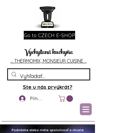
Go to CZECH E-SHOP
Vychytaná kuchyňa
... T
HERMOMIX, MONSIEU
R CUIS
INE ..
Ste u nás prvýkrát?
Přihlášení
Podnikáte alebo máte spoločnosť a chcete