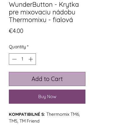
WunderButton - Krytka
pre mixovaciu nádobu
Thermomixu - fialová
Price
€4.00
Quantity
*
Add to Cart
Buy Now
KOMPATIBILNÉ S:
Thermomix TM6,
TM5, TM Friend