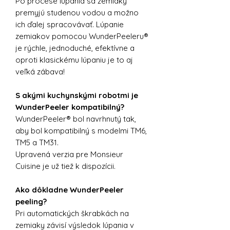
Po procese lúpania sa zemiaky
premyjú studenou vodou a možno
ich ďalej spracovávať. Lúpanie
zemiakov pomocou WunderPeeleru®
je rýchle, jednoduché, efektívne a
oproti klasickému lúpaniu je to aj
veľká zábava!
S akými kuchynskými robotmi je
WunderPeeler kompatibilný?
WunderPeeler® bol navrhnutý tak,
aby bol kompatibilný s modelmi TM6,
TM5 a TM31.
Upravená verzia pre Monsieur
Cuisine je už tiež k dispozícii.
Ako dôkladne WunderPeeler
peeling?
Pri automatických škrabkách na
zemiaky závisí výsledok lúpania v