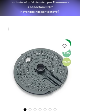
zaobstarať
príslušenstvo pre Thermomix
s odpočtom DPH?
Neváhajte nás kontaktovať.