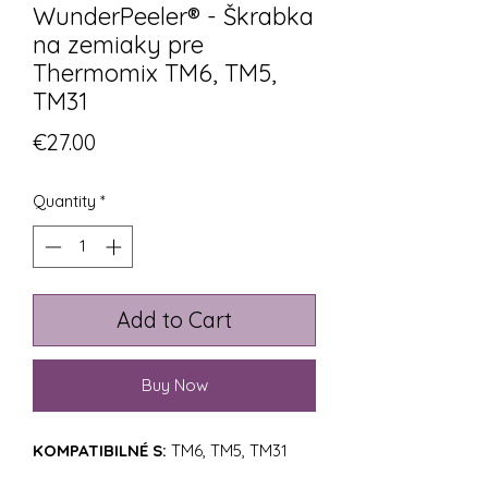
WunderPeeler® - Škrabka
na zemiaky pre
Thermomix TM6, TM5,
TM31
Price
€27.00
Quantity
*
Add to Cart
Buy Now
KOMPATIBILNÉ S:
TM6, TM5, TM31