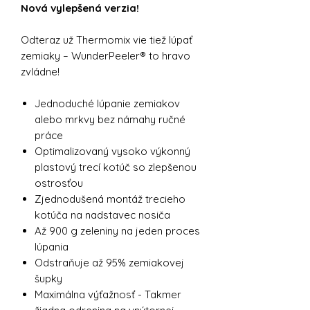
Nová vylepšená verzia!
Odteraz už Thermomix vie tiež lúpať
zemiaky – WunderPeeler® to hravo
zvládne!
Jednoduché lúpanie zemiakov
alebo mrkvy bez námahy ručné
práce
Optimalizovaný vysoko výkonný
plastový trecí kotúč so zlepšenou
ostrosťou
Zjednodušená montáž trecieho
kotúča na nadstavec nosiča
Až 900 g zeleniny na jeden proces
lúpania
Odstraňuje až 95% zemiakovej
šupky
Maximálna výťažnosť - Takmer