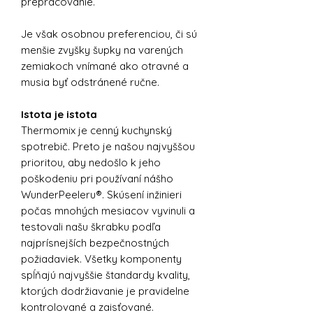
prepracovanie.
Je však osobnou preferenciou, či sú
menšie zvyšky šupky na varených
zemiakoch vnímané ako otravné a
musia byť odstránené ručne.
Istota je istota
Thermomix je cenný kuchynský
spotrebič. Preto je našou najvyššou
prioritou, aby nedošlo k jeho
poškodeniu pri používaní nášho
WunderPeeleru®. Skúsení inžinieri
počas mnohých mesiacov vyvinuli a
testovali našu škrabku podľa
najprísnejších bezpečnostných
požiadaviek. Všetky komponenty
spĺňajú najvyššie štandardy kvality,
ktorých dodržiavanie je pravidelne
kontrolované a zaisťované.