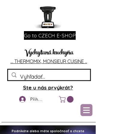
Go to CZECH E-SHOP
Vychytaná kuchyňa
... T
HERMOMIX, MONSIEU
R CUIS
INE ..
Ste u nás prvýkrát?
Přihlášení
Podnikáte alebo máte spoločnosť a chcete