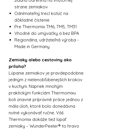
žiadna odrenina na vnútornej
strane zemiakov
Odnímateľný trecí kotúč na
dôkladné čistenie
Pre Thermomix TM6, TM5, TM31
Vhodné do umývačky a bez BPA
Regionálna, udržateľná výroba -
Made in Germany
Zemiaky alebo cestoviny ako
príloha?
Lúpanie zemiakov je pravdepodobne
jedným z nielenobľúbenejších krokov
v kuchyni. Napriek mnohým
praktickým funkciám Thermomixu
boli únavné prípravné práce jednou z
mála úloh, ktoré bolo donedávna
nutné vykonávať ručne. Váš
Thermomix dokáže tiež lúpať
zemiaky – WunderPeeler® to hravo