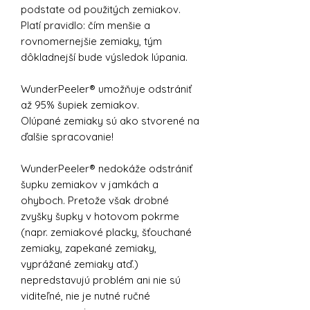
podstate od použitých zemiakov.
Platí pravidlo: čím menšie a
rovnomernejšie zemiaky, tým
dôkladnejší bude výsledok lúpania.
WunderPeeler® umožňuje odstrániť
až 95% šupiek zemiakov.
Olúpané zemiaky sú ako stvorené na
ďalšie spracovanie!
WunderPeeler® nedokáže odstrániť
šupku zemiakov v jamkách a
ohyboch. Pretože však drobné
zvyšky šupky v hotovom pokrme
(napr. zemiakové placky, šťouchané
zemiaky, zapekané zemiaky,
vyprážané zemiaky atď.)
nepredstavujú problém ani nie sú
viditeľné, nie je nutné ručné