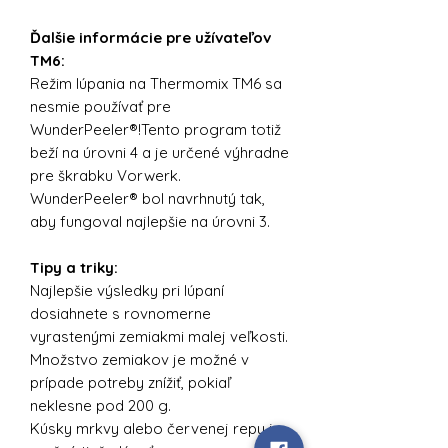
Ďalšie informácie pre užívateľov
TM6:
Režim lúpania na Thermomix TM6 sa
nesmie používať pre
WunderPeeler®!Tento program totiž
beží na úrovni 4 a je určené výhradne
pre škrabku Vorwerk.
WunderPeeler® bol navrhnutý tak,
aby fungoval najlepšie na úrovni 3.
Tipy a triky:
Najlepšie výsledky pri lúpaní
dosiahnete s rovnomerne
vyrastenými zemiakmi malej veľkosti.
Množstvo zemiakov je možné v
prípade potreby znížiť, pokiaľ
neklesne pod 200 g.
Kúsky mrkvy alebo červenej repy je