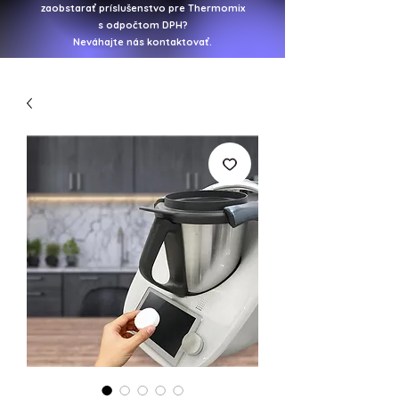
zaobstarať
príslušenstvo pre Thermomix
s odpočtom DPH?
Neváhajte nás kontaktovať.