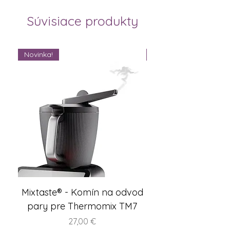
Súvisiace produkty
Novinka!
Novinka!
Mixtaste® - Komín na odvod
Sada – WunderCen
pary pre Thermomix TM7
Cena
27,00 €