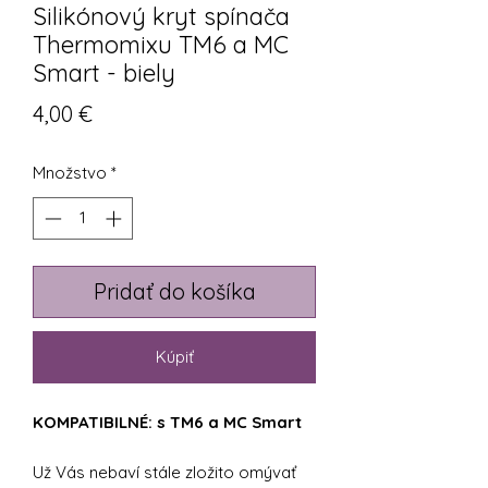
Silikónový kryt spínača
Thermomixu TM6 a MC
Smart - biely
Price
4,00 €
Množstvo
*
Pridať do košíka
Kúpiť
KOMPATIBILNÉ: s TM6 a MC Smart
Už Vás nebaví stále zložito omývať