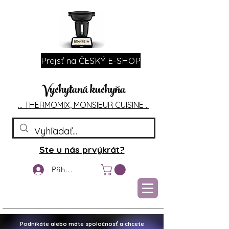
Prejsť na ČESKÝ E-SHOP
Vychytaná kuchyňa
... T
HERMOMIX, MONSIEU
R CUIS
INE ..
Ste u nás prvýkrát?
Přihlášení
Podnikáte alebo máte spoločnosť a chcete