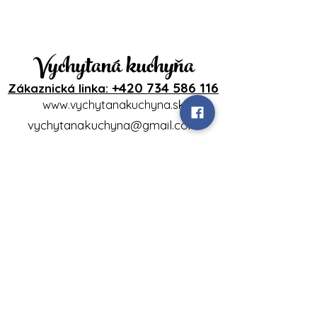
Vychytaná kuchyňa
+420 734 586 116
Zákaznická linka:
www.vychytanakuchyna.sk
vychytanakuchyna@gmail.com
Betliarska 22,
85107 Bratislava-Petržalka