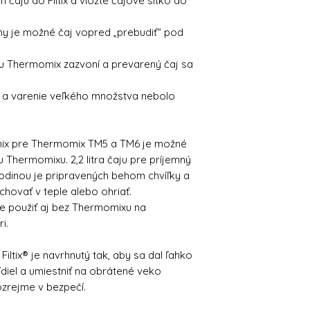
čaju do Filtix a vložte čajové sitko do
y je možné čaj vopred „prebudiť“ pod
u Thermomix zazvoní a prevarený čaj sa
ie a varenie veľkého množstva nebolo
mix pre Thermomix TM5 a TM6 je možné
u Thermomixu. 2,2 litra čaju pre príjemný
 rodinou je pripravených behom chvíľky a
hovať v teple alebo ohriať.
e použiť aj bez Thermomixu na
i.
Filtix® je navrhnutý tak, aby sa dal ľahko
diel a umiestniť na obrátené veko
zrejme v bezpečí.