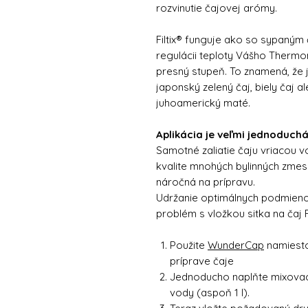
rozvinutie čajovej arómy.
Filtix® funguje ako so sypaným
regulácii teploty Vášho Thermo
presný stupeň. To znamená, že j
japonský zelený čaj, biely čaj a
juhoamerický maté.
Aplikácia je veľmi jednoduchá
Samotné zaliatie čaju vriacou
kvalite mnohých bylinných zmes
náročná na prípravu.
Udržanie optimálnych podmienok
problém s vložkou sitka na čaj 
Použite
WunderCap
namiesto
príprave čaje
Jednoducho naplňte mixov
vody (aspoň 1 l).