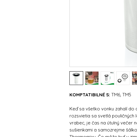
KOMPTATIBILNÉ S:
TM6, TM5
Keď sa všetko vonku zahalí do
rozsvietia sa svetlá pouličných
vrabec, je čas na útulný večer 
sušienkami a samozrejme šálko
Thermomixu. Čo môže byť v zim