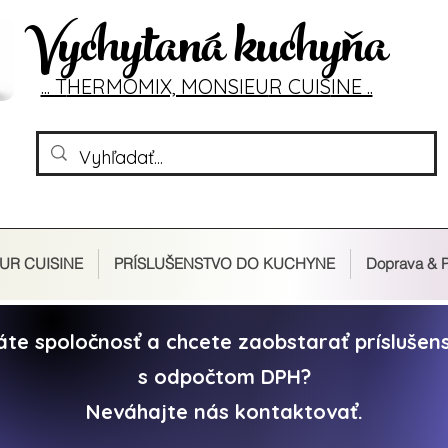
Vychytaná kuchyňa
... T
HERMOMIX, MONSIEU
R CUIS
INE ..
UR CUISINE
PRÍSLUŠENSTVO DO KUCHYNE
Doprava & P
áte spoločnosť a chcete zaobstarať
prísluše
s odpočtom DPH?
Neváhajte nás kontaktovať.