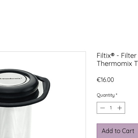
Filtix® - Filte
Thermomix T
Price
€16.00
Quantity
*
Add to Cart