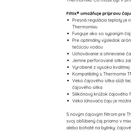
Filtix® umožňuje prípravu ča
Presná regulácia teploty je n
Thermomixu
Funguje ako so sypaným čaj
Pre optimálny výsledok aróm
tečúcou vodou
Uchovávanie a ohrievanie ča
Jemne perforované sitko zais
Vyrobené z vysoko kvalitnej
Kompatibilný s Thermomix 
Veko čajového sitka slúži ti
čajového sitka
Silikónový krúžok čajového f
Veko lúhovača čaju je možné
S novým čajovým filtrom pre T
svoj obľúbený čaj priamo v mix
alebo bohaté na bylinky: čajové