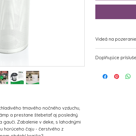
Videá na pozeranie 
https://youtu.be/-
Doplňujúce prísluš
https://www.yout
WunderCap® - Náhr
Thermomix TM6
https://youtu.be/P
 chladivého tmavého nočného vzduchu,
 lámp a prestane štebetať aj posledný
na gauči. Zabalenie v deke, s lahodnými
u horúceho čaju - čerstvého z
nom období krajšie?