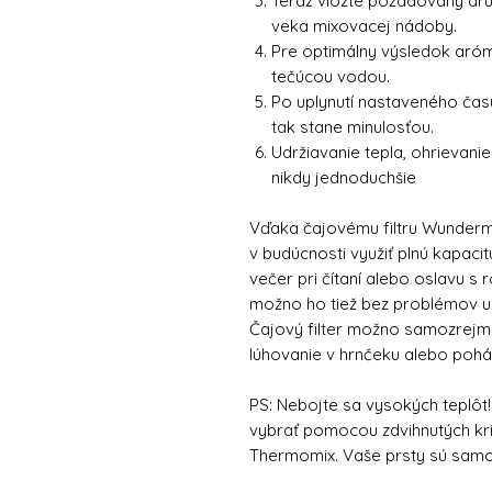
Teraz vložte požadovaný druh 
veka mixovacej nádoby.
Pre optimálny výsledok aróm
tečúcou vodou.
Po uplynutí nastaveného čas
tak stane minulosťou.
Udržiavanie tepla, ohrievan
nikdy jednoduchšie
Vďaka čajovému filtru Wunder
v budúcnosti využiť plnú kapacit
večer pri čítaní alebo oslavu s
možno ho tiež bez problémov uc
Čajový filter možno samozrejm
lúhovanie v hrnčeku alebo pohár
PS: Nebojte sa vysokých teplôt! 
vybrať pomocou zdvihnutých krí
Thermomix. Vaše prsty sú samo