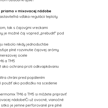
ju priamo v mixovacej nádobe
astaviteľná vďaka regulácii teploty
om, tak s čajovými vreckami
y je možné čaj vopred „prebudiť“ pod
ju nebolo nikdy jednoduchšie
ťuje plné rozvinutie čajovej arómy
 nerezovej ocele
TM6 a TM5
ež ako ochrana proti odkvapkávaniu
iltra chráni pred popálením
 použiť ako podložku na scedenie
hermomix TM6 a TM5 si môžete pripraviť
ovacej nádobe!Či už ovocné, vianočné
 sitko je jemne perforované pre plné