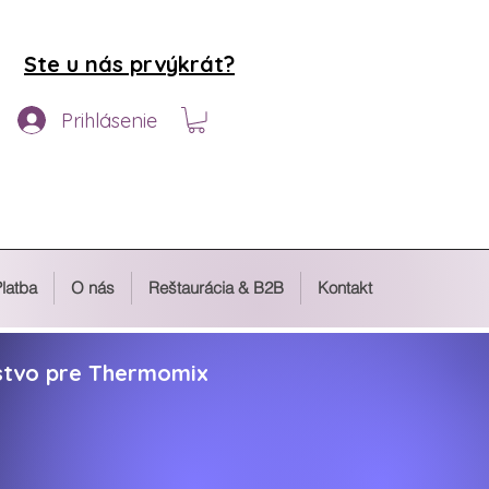
Ste u nás prvýkrát?
Prihlásenie
latba
O nás
Reštaurácia & B2B
Kontakt
nstvo pre Thermomix