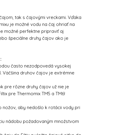
 čajom, tak s čajovými vreckami. Vďaka
mixu je možné vodu na čaj ohriať na
e možné perfektne pripraviť aj
lebo špeciálne druhy čajov ako je
:
 vodou často nezodpovedá vysokej
í. Väčšina druhov čajov je extrémne
 pre rôzne druhy čajov už nie je
Filtix pre Thermomix TM5 a TM6!
 nožov, aby nedošlo k rotácii vody pri
aciu nádobu požadovaným množstvom