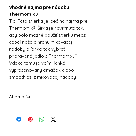
Vhodné najmä pre nádobu
Thermomixu
Tip: Táto stierka je ideálna najmä pre
Thermomix®. Šírka je navrhnutá tak,
aby bolo možné použiť stierku medzi
čepeľ noža a hranu mixovacej
nádoby a ľahko tak vybrať
pripravené jedlo z Thermomixu®.
Vďaka tomu je veľmi ľahké
vyprázdňovaný omáčok alebo
smoothiesí z mixovacej nádoby.
Alternatívy:
Silikónová stierka ThermoTasty -
ružová