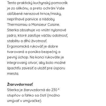
Tento praktický kuchynský pomocník
je zo silikónu, a preto ochráni Vaše
obľúbené nerezové hrnce/misky,
nepriľnavé panvice a nádoby
Thermomixu a Monsieur Cuisine.
Stierka obsahuje vo vnútri nylonové
jadro, ktoré zaisťuje väčšiu odolnosť,
stabilitu a dlhú životnosť.
Ergonomická rukoväť je dobre
tvarovaná a ponúka bezpečný a
pevný úchop. Na konci rukoväte je
integrovaný otvor, aby bolo možné
špachtľu zavesiť a uložiť pre úsporu
miesta.
Žiaruvdornosť
Stierka je žiaruvzdorná do 230 °
stupňov a ľahko sa čistí (možno
umývať v umývačke).