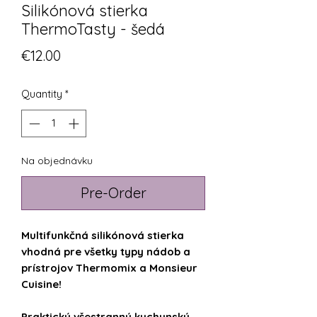
Silikónová stierka
ThermoTasty - šedá
Price
€12.00
Quantity
*
Na objednávku
Pre-Order
Multifunkčná silikónová stierka
vhodná pre všetky typy nádob a
prístrojov Thermomix a Monsieur
Cuisine!
Praktický všestranný kuchynský