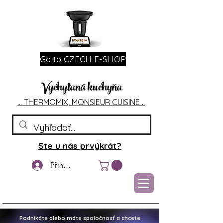
Go to CZECH E-SHOP
Vychytaná kuchyňa
... T
HERMOMIX, MONSIEU
R CUIS
INE ..
Ste u nás prvýkrát?
Přihlášení
Podnikáte alebo máte spoločnosť a chcete