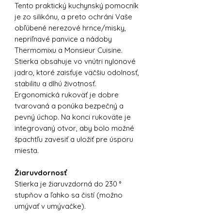
Tento praktický kuchynský pomocník
je zo silikónu, a preto ochráni Vaše
obľúbené nerezové hrnce/misky,
nepriľnavé panvice a nádoby
Thermomixu a Monsieur Cuisine.
Stierka obsahuje vo vnútri nylonové
jadro, ktoré zaisťuje väčšiu odolnosť,
stabilitu a dlhú životnosť.
Ergonomická rukoväť je dobre
tvarovaná a ponúka bezpečný a
pevný úchop. Na konci rukoväte je
integrovaný otvor, aby bolo možné
špachtľu zavesiť a uložiť pre úsporu
miesta.
Žiaruvdornosť
Stierka je žiaruvzdorná do 230 °
stupňov a ľahko sa čistí (možno
umývať v umývačke).