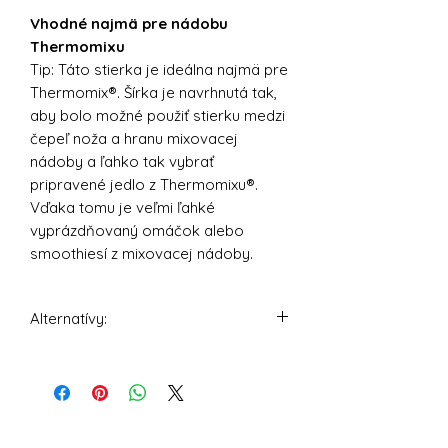
Vhodné najmä pre nádobu
Thermomixu
Tip: Táto stierka je ideálna najmä pre
Thermomix®. Šírka je navrhnutá tak,
aby bolo možné použiť stierku medzi
čepeľ noža a hranu mixovacej
nádoby a ľahko tak vybrať
pripravené jedlo z Thermomixu®.
Vďaka tomu je veľmi ľahké
vyprázdňovaný omáčok alebo
smoothiesí z mixovacej nádoby.
Alternatívy:
Silikónová stierka ThermoTasty -
šedá