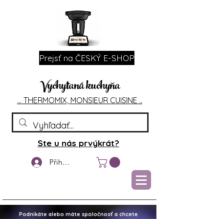
Prejsť na ČESKÝ E-SHOP
Vychytaná kuchyňa
... T
HERMOMIX, MONSIEU
R CUIS
INE ..
Ste u nás prvýkrát?
Přihlášení
Podnikáte alebo máte spoločnosť a chcete