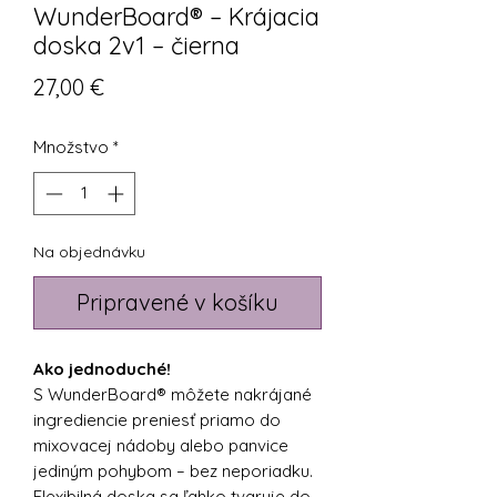
WunderBoard® – Krájacia
doska 2v1 – čierna
Price
27,00 €
Množstvo
*
Na objednávku
Pripravené v košíku
Ako jednoduché!
S WunderBoard® môžete nakrájané
ingrediencie preniesť priamo do
mixovacej nádoby alebo panvice
jediným pohybom – bez neporiadku.
Flexibilná doska sa ľahko tvaruje do