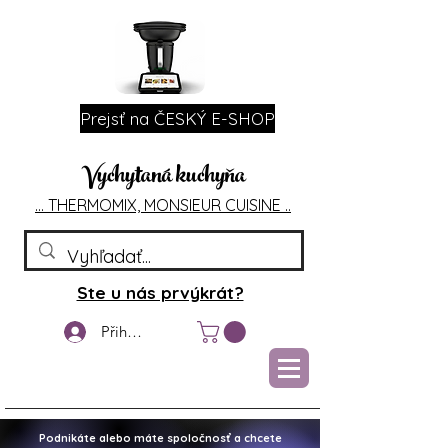
Prejsť na ČESKÝ E-SHOP
Vychytaná kuchyňa
... T
HERMOMIX, MONSIEU
R CUIS
INE ..
Ste u nás prvýkrát?
Přihlášení
Podnikáte alebo máte spoločnosť a chcete