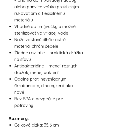
– priamo do mixovacej nádoby
alebo panvice vďaka praktickým
rukovätiam a flexibilnému
materiálu
Vhodné do umývačky a možné
sterilizovať vo vriacej vode
Nože zostanú dlhšie ostré –
materiál chráni čepele
Žiadne rozliatie – praktická drážka
na šťavu
Antibakteriálne – menej rezných
drážok, menej baktérií
Odolné proti nevzhľadným
škrabancom, dlho vyzerá ako
nové
Bez BPA a bezpečné pre
potraviny
Rozmery:
Celková dĺžka: 35,6 cm