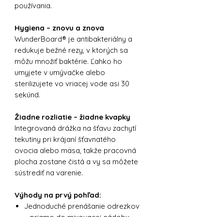
používania.
Hygiena – znovu a znova
WunderBoard® je antibakteriálny a
redukuje bežné rezy, v ktorých sa
môžu množiť baktérie. Ľahko ho
umyjete v umývačke alebo
sterilizujete vo vriacej vode asi 30
sekúnd.
Žiadne rozliatie – žiadne kvapky
Integrovaná drážka na šťavu zachytí
tekutiny pri krájaní šťavnatého
ovocia alebo mäsa, takže pracovná
plocha zostane čistá a vy sa môžete
sústrediť na varenie.
Výhody na prvý pohľad:
Jednoduché prenášanie odrezkov