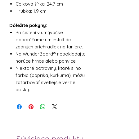
Celková šírka: 24,7 cm
Hrúbka: 1,9 cm
Dôležité pokyny:
Pri čistení v umývačke
odporúčame umiestniť do
zadných priehradiek na taniere.
Na WunderBoard® nepokladajte
horúce hrnce alebo panvice.
Niektoré potraviny, ktoré silno
farbia (paprika, kurkuma), môžu
zafarbovať svetlejšie verzie
dosky.
Súvisiace produkty