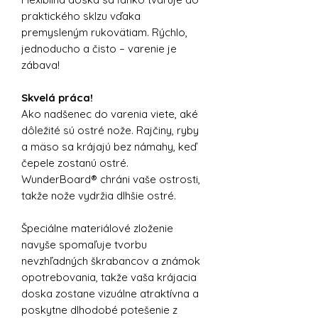
praktického sklzu vďaka
premysleným rukovätiam. Rýchlo,
jednoducho a čisto – varenie je
zábava!
Skvelá práca!
Ako nadšenec do varenia viete, aké
dôležité sú ostré nože. Rajčiny, ryby
a mäso sa krájajú bez námahy, keď
čepele zostanú ostré.
WunderBoard® chráni vaše ostrosti,
takže nože vydržia dlhšie ostré.
Špeciálne materiálové zloženie
navyše spomaľuje tvorbu
nevzhľadných škrabancov a známok
opotrebovania, takže vaša krájacia
doska zostane vizuálne atraktívna a
poskytne dlhodobé potešenie z