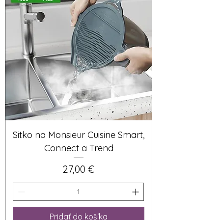
Sitko na Monsieur Cuisine Smart,
Connect a Trend
Cena
27,00 €
Pridať do košíka