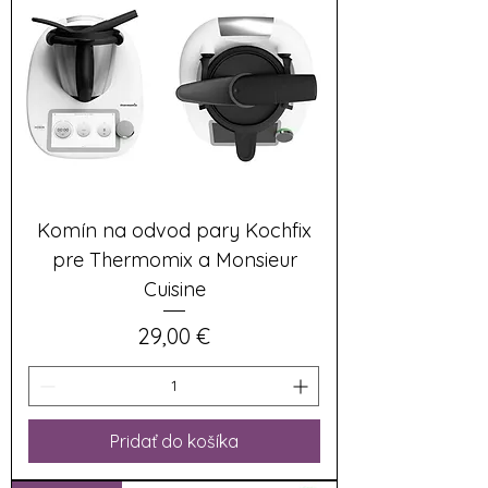
Komín na odvod pary Kochfix
pre Thermomix a Monsieur
Cuisine
Cena
29,00 €
Pridať do košíka