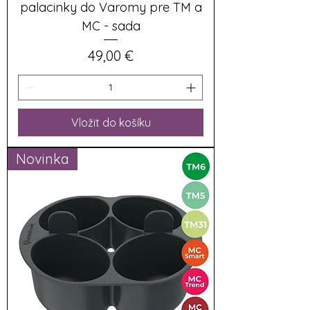
palacinky do Varomy pre TM a
MC - sada
Cena
49,00 €
Vložit do košíku
Novinka