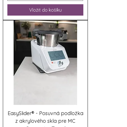
Vložit do košíku
EasySlider® - Posuvná podložka
z akrylového skla pre MC