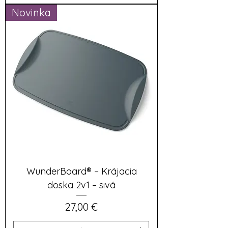
Novinka
WunderBoard® – Krájacia
doska 2v1 – sivá
Cena
27,00 €