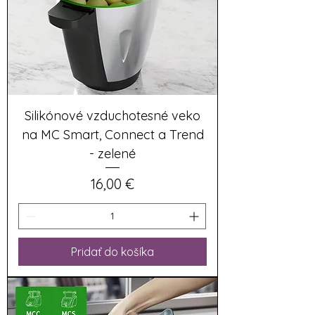
Silikónové vzduchotesné veko
na MC Smart, Connect a Trend
- zelené
Cena
16,00 €
Pridať do košíka