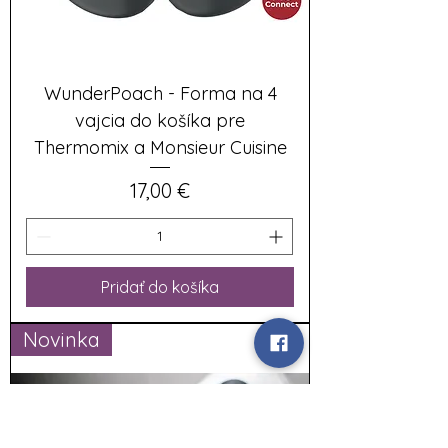
WunderPoach - Forma na 4
vajcia do košíka pre
Thermomix a Monsieur Cuisine
Cena
17,00 €
Pridať do košíka
Novinka