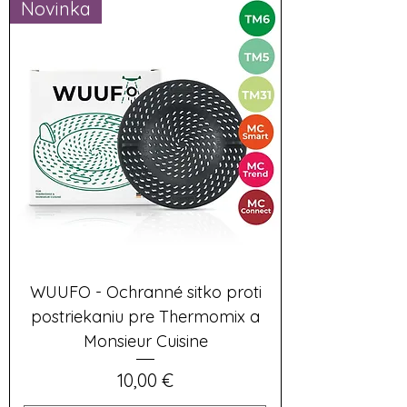
Novinka
WUUFO - Ochranné sitko proti
postriekaniu pre Thermomix a
Monsieur Cuisine
Cena
10,00 €