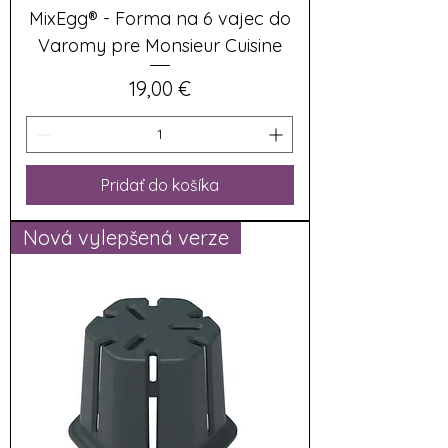
MixEgg® - Forma na 6 vajec do
Varomy pre Monsieur Cuisine
Cena
19,00 €
Pridať do košíka
Nová vylepšená verze