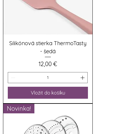
Silikónová stierka ThermoTasty
- šedá
Cena
12,00 €
Vložit do košíku
Novinka!