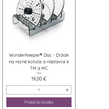
WunderKeeper® Disc - Držiak
na rezné kotúče a nástavce k
TM a MC
Cena
19,00 €
Pridať do košíka