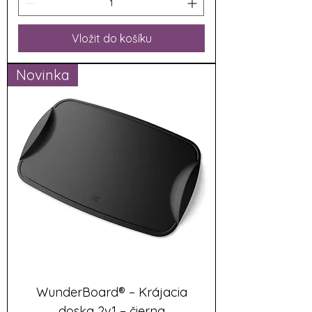
Vložit do košíku
Novinka
WunderBoard® – Krájacia
doska 2v1 – čierna