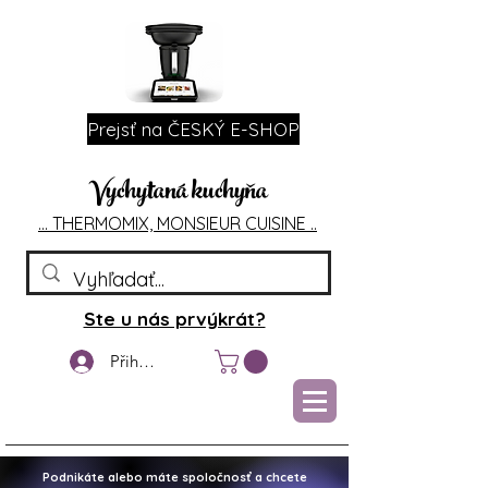
Prejsť na ČESKÝ E-SHOP
Vychytaná kuchyňa
... T
HERMOMIX, MONSIEU
R CUIS
INE ..
Ste u nás prvýkrát?
Přihlášení
Podnikáte alebo máte spoločnosť a chcete