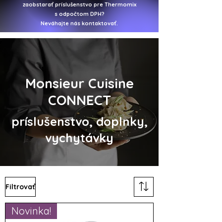
zaobstarať
príslušenstvo pre Thermomix
s odpočtom DPH?
Neváhajte nás kontaktovať.
Monsieur Cuisine
CONNECT
príslušenstvo, doplnky,
vychytávky
Filtrovať
Novinka!