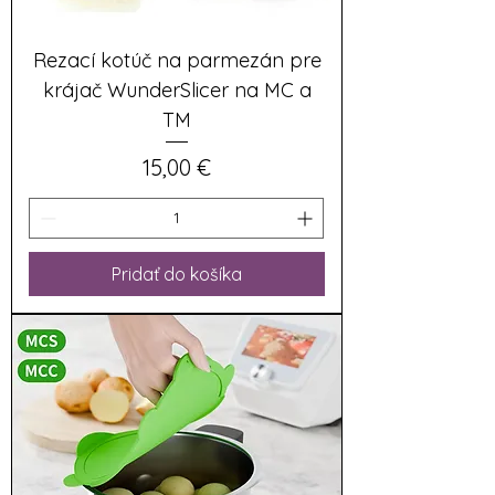
Rezací kotúč na parmezán pre
krájač WunderSlicer na MC a
TM
Cena
15,00 €
Pridať do košíka