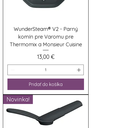
WunderSteam® V2 - Parný
komín pre Varomu pre
Thermomix a Monsieur Cuisine
Cena
13,00 €
Pridať do košíka
Novinka!