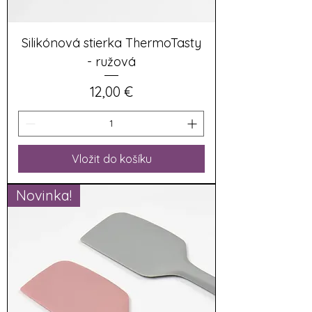
Silikónová stierka ThermoTasty
- ružová
Cena
12,00 €
Vložit do košíku
Novinka!